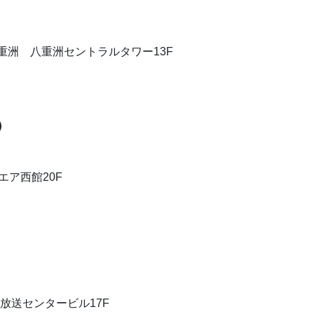
八重洲 八重洲セントラルタワー13F
）
エア西館20F
屋放送センタービル17F