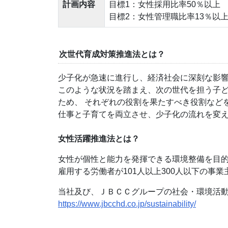
計画内容
目標1：女性採用比率50％以上
目標2：女性管理職比率13％以
次世代育成対策推進法とは？
少子化が急速に進行し、経済社会に深刻な影
このような状況を踏まえ、次の世代を担う子
ため、 それぞれの役割を果たすべき役割などを
仕事と子育てを両立させ、少子化の流れを変え
女性活躍推進法とは？
女性が個性と能力を発揮できる環境整備を目
雇用する労働者が101人以上300人以下の
当社及び、ＪＢＣＣグループの社会・環境活
https://www.jbcchd.co.jp/sustainability/