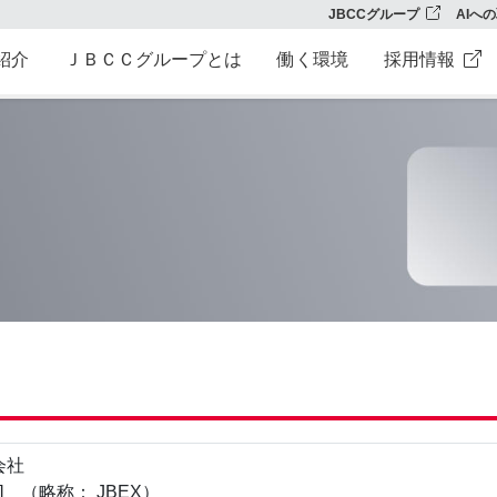
JBCCグループ
AIへ
紹介
ＪＢＣＣグループとは
働く環境
採用情報
会社
tion ] （略称： JBEX）